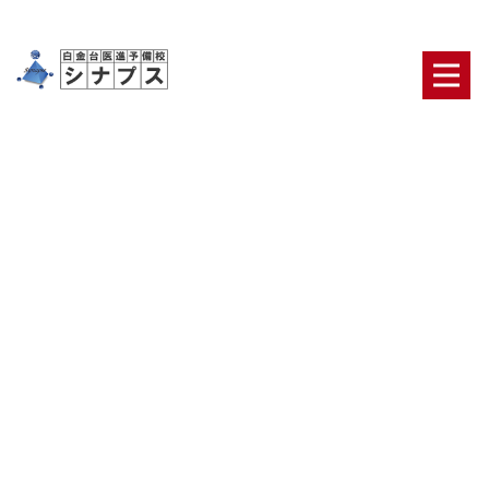
[%title%]
HOME
|
ブログ
|
template.detail
[%article_date_notime_dot%] [%category%]
[%list_start%]