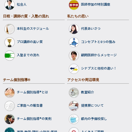
社会人
医師参加の特別講座
日程・講師の質・入塾の流れ
私たちの思い
本科生のスケジュール
代表あいさつ
プロ講師の高い質
コンセプトと6つの強み
入塾までの流れ
顧問医師からメッセージ
シナプスと他校の違い！
チーム個別指導®
アクセスや周辺環境
チーム個別指導®とは
教室紹介
ご家庭への報告書
提携寮について
チーム個別指導®の実例
都内の予備校探し
英語•数学•理科•小論文•面接
よくあるご質問