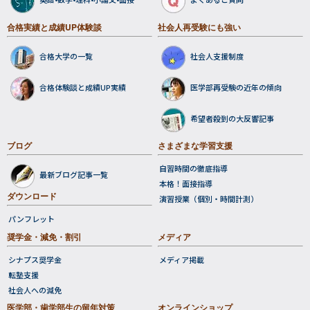
合格実績と成績UP体験談
社会人再受験にも強い
合格大学の一覧
社会人支援制度
合格体験談と成績UP実績
医学部再受験の近年の傾向
希望者殺到の大反響記事
ブログ
さまざまな学習支援
最新ブログ記事一覧
自習時間の徹底指導
ダウンロード
本格！面接指導
パンフレット
演習授業（個別・時間計測）
奨学金・減免・割引
メディア
シナプス奨学金
メディア掲載