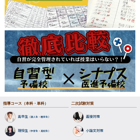
指導コース（本科・単科）
二次試験対策
高卒生
面接対策
（浪人生・既卒生）
現役生
小論文対策
（中学生・高校生）