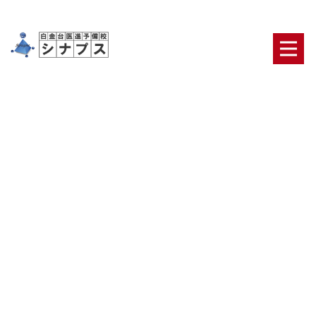
[%title%]
HOME
|
ブログ
|
template.detail
[%article_date_notime_dot%] [%category%]
[%list_start%]