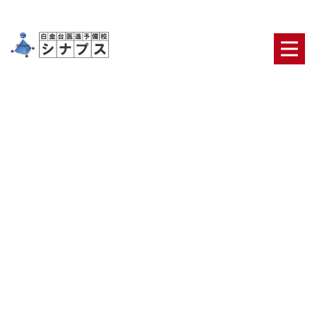
[%title%]
HOME
|
ブログ
|
template.detail
[%article_date_notime_dot%] [%category%]
[%list_start%]