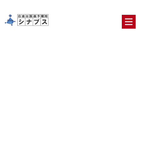
[%title%]
HOME
|
ブログ
|
template.detail
[%article_date_notime_dot%] [%category%]
[%list_start%]