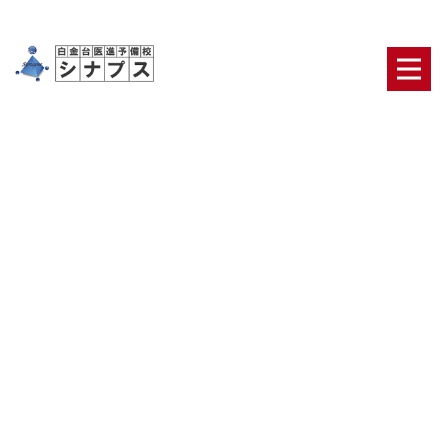
[%title%]
HOME
|
ブログ
|
template.detail
[%article_date_notime_dot%] [%category%]
[%list_start%]