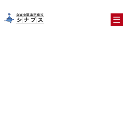
[%title%]
HOME
|
ブログ
|
template.detail
[%article_date_notime_dot%] [%category%]
[%list_start%]