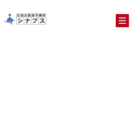
[%title%]
HOME
|
ブログ
|
template.detail
[%article_date_notime_dot%] [%category%]
[%list_start%]