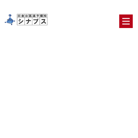
[%title%]
HOME
|
ブログ
|
template.detail
[%article_date_notime_dot%] [%category%]
[%list_start%]