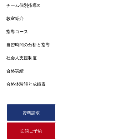
チーム個別指導®
教室紹介
指導コース
自習時間の分析と指導
社会人支援制度
合格実績
合格体験談と成績表
資料請求
面談ご予約
[%lead%