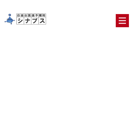
[%title%]
HOME
|
ブログ
|
template.detail
[%article_date_notime_dot%] [%category%]
[%list_start%]