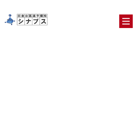
顧問
HOME
|
ブログ
|
template.list
ブログカテゴリ
日々の出来事
合格者・保護者の声
医学部合格の
ための鉄則
医学部二次対策【面接・小論文】
オリ
ジナルのテキスト・システム
ニュース
最新ブロ
グ記事一覧