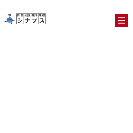
私立医学部合格、予備校、個別
指導
HOME
|
ブログ
|
template.list
ブログカテゴリ
日々の出来事
合格者・保護者の声
医学部合格の
ための鉄則
医学部二次対策【面接・小論文】
オリ
ジナルのテキスト・システム
ニュース
最新ブロ