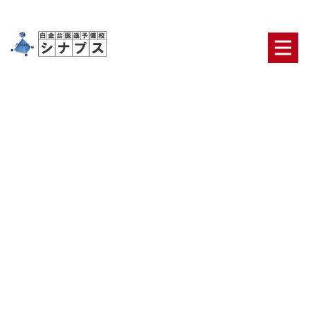
激化する医学部受験を勝ち抜く
ために
HOME
|
ブログ
|
template.list
ブログカテゴリ
日々の出来事
合格者・保護者の声
医学部合格の
ための鉄則
医学部二次対策【面接・小論文】
オリ
ジナルのテキスト・システム
ニュース
最新ブロ