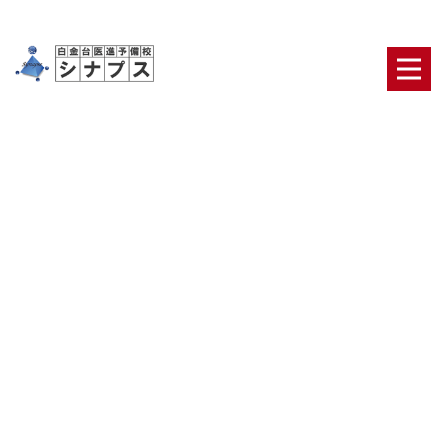
松島修司
HOME
|
ブログ
|
template.list
ブログカテゴリ
日々の出来事
合格者・保護者の声
医学部合格の
ための鉄則
医学部二次対策【面接・小論文】
オリ
ジナルのテキスト・システム
ニュース
最新ブロ
グ記事一覧