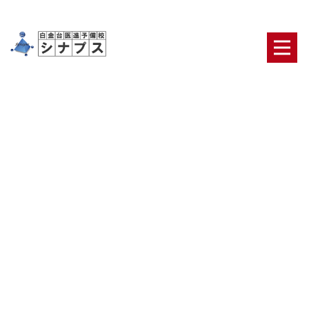
尊敬する医師ナンバーワン 中
村祐輔
HOME
|
ブログ
|
template.list
ブログカテゴリ
日々の出来事
合格者・保護者の声
医学部合格の
ための鉄則
医学部二次対策【面接・小論文】
オリ
ジナルのテキスト・システム
ニュース
最新ブロ