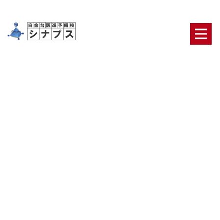
医学部志望
HOME
|
ブログ
|
template.list
ブログカテゴリ
日々の出来事
合格者・保護者の声
医学部合格の
ための鉄則
医学部二次対策【面接・小論文】
オリ
ジナルのテキスト・システム
ニュース
最新ブロ
グ記事一覧