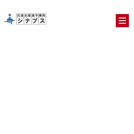
医学部専門予備校
HOME
|
ブログ
|
template.list
ブログカテゴリ
日々の出来事
合格者・保護者の声
医学部合格の
ための鉄則
医学部二次対策【面接・小論文】
オリ
ジナルのテキスト・システム
ニュース
最新ブロ
グ記事一覧