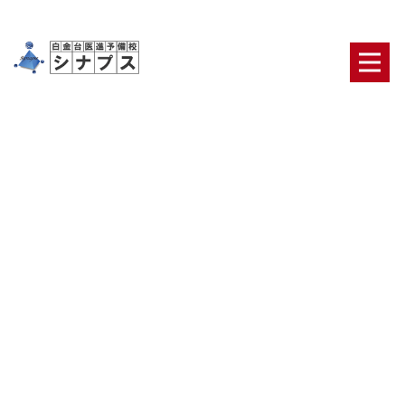
医学部受験 自習管理 徹底
どうすればいい
HOME
|
ブログ
|
template.list
ブログカテゴリ
日々の出来事
合格者・保護者の声
医学部合格の
ための鉄則
医学部二次対策【面接・小論文】
オリ
ジナルのテキスト・システム
ニュース
最新ブロ