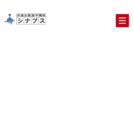
個別指導
HOME
|
ブログ
|
template.list
ブログカテゴリ
日々の出来事
合格者・保護者の声
医学部合格の
ための鉄則
医学部二次対策【面接・小論文】
オリ
ジナルのテキスト・システム
ニュース
最新ブロ
グ記事一覧