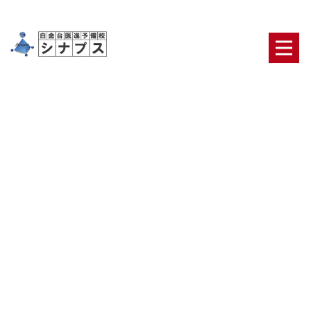
リキットバイオプシー
HOME
|
ブログ
|
template.list
ブログカテゴリ
日々の出来事
合格者・保護者の声
医学部合格の
ための鉄則
医学部二次対策【面接・小論文】
オリ
ジナルのテキスト・システム
ニュース
最新ブロ
グ記事一覧